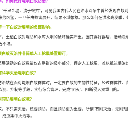
季，如何做好堤坝白蚁防治？
“千里金堤，溃于蚁穴”，可见我国古代人民在治水斗争中曾经发现白蚁
来势凶猛，一旦任由蚁害展开，结果不堪想象。那么如何在洪水高发季，
一下白蚁对堤坝的负面影响。
，土栖白蚁对堤防和水库大坝的破坏确实严重，因其喜好群居、活动隐
朽不堪。
白蚁灭治并非简单人工挖巢处置即可。
表层活动的
白蚁数量
仅占整群的极小部分，假定人工挖巢，难以抵达根治
科学灭治堤坝白蚁？
治站在面对堤坝白蚁群体时，一定要白蚁的生物性特征，经过群体性、
监测、控制等手段，实行综合管理，完成“团灭”、阻断侵入双重目的。
预防堤坝白蚁呢？
，不只需灭治，还要预防，而且预防更为重要，所谓“有则灭治，无则预
、成虫集中灭治等。