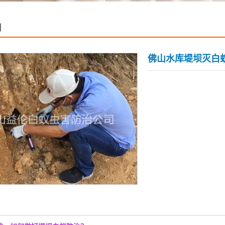
例
佛山水库堤坝灭白