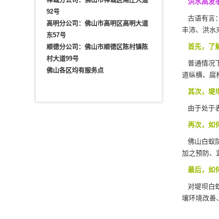
洪水高发
92号
古语有言：
高明分公司：佛山市高明区高明大道
丰沛、洪水
东57号
首先，了解
顺德分公司：佛山市顺德区陈村镇陈
村大道99号
普通情况下
佛山各区均有服务点
道纵横、腐
其次，堤坝
由于处于
再次，如何
佛山白蚁防
加之预防、
最后，如何
对堤坝白蚁
壤环境改善