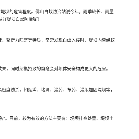
对堤坝的危害程度。
佛山白蚁防治站
说今年，雨季较长、雨量
做好堤坝白蚁防治呢？
蔽、繁衍力旺盛等特质，常常发现白蚁入侵时，堤坝内曾经蚁
效果，同时挖巢招致的窟窿会对坝体安全构成更大的危害。
高密度诱杀，如烟熏、堵洞、灌药、布药、灌浆加固堤坝等，
防”。目前，较为有效的方法主要有：
堤坝排查
处置、堤坝土