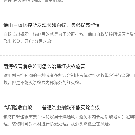
这种“越灭越糟”的情况逼到崩溃。
佛山白蚁防控所发现长翅白蚁，务必提高警惕！
白蚁长出翅膀，核心目的就是为了分群扩散。佛山白蚁防控所说原有巢
飞出老巢，开启“分家之旅”。
南海蚁害消杀公司怎么治理红火蚁危害
运用剧毒性药物的一种或者多种混合制成液体对红火蚁巢穴进行浇灌。
蚁，但是不能灭杀蚁穴内部深处的红火蚁。
高明验收白蚁——普通杀虫剂能不能灭除白蚁
预防白蚁也很重要：保持家居干燥通风，避免木材长期接触地面；定期
理；装修时可对木材进行防蚁处理，从源头降低虫害风险。