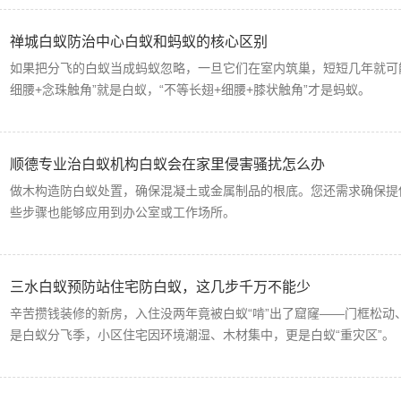
禅城白蚁防治中心白蚁和蚂蚁的核心区别
如果把分飞的白蚁当成蚂蚁忽略，一旦它们在室内筑巢，短短几年就可
细腰+念珠触角”就是白蚁，“不等长翅+细腰+膝状触角”才是蚂蚁。
顺德专业治白蚁机构白蚁会在家里侵害骚扰怎么办
做木构造防白蚁处置，确保混凝土或金属制品的根底。您还需求确保提
些步骤也能够应用到办公室或工作场所。
三水白蚁预防站住宅防白蚁，这几步千万不能少
辛苦攒钱装修的新房，入住没两年竟被白蚁“啃”出了窟窿——门框松动
是白蚁分飞季，小区住宅因环境潮湿、木材集中，更是白蚁“重灾区”。