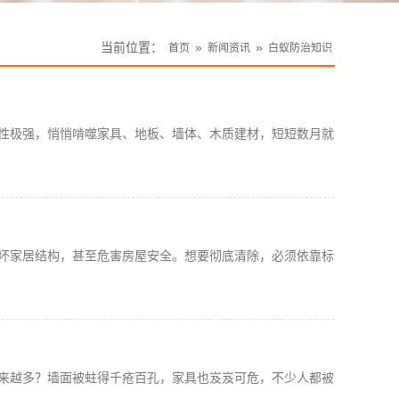
当前位置：
»
»
首页
新闻资讯
白蚁防治知识
性极强，悄悄啃噬家具、地板、墙体、木质建材，短短数月就
坏家居结构，甚至危害房屋安全。想要彻底清除，必须依靠标
来越多？墙面被蛀得千疮百孔，家具也岌岌可危，不少人都被