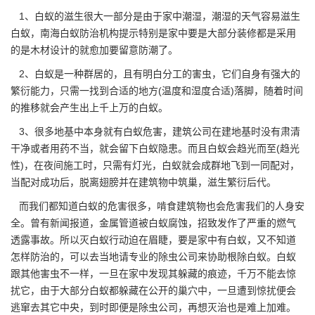
1、白蚁的滋生很大一部分是由于家中潮湿，潮湿的天气容易
滋生
白蚁
，南海白蚁防治机构提示特别是家中要是大部分装修都是采用
的是木材设计的就愈加要留意防潮了。
2、白蚁是一种群居的，且有明白分工的害虫，它们自身有强大的
繁衍能力，只需一找到合适的地方(温度和湿度合适)落脚，随着时间
的推移就会产生出上千上万的白蚁。
3、很多地基中本身就有
白蚁危害
，建筑公司在建地基时没有肃清
干净或者用药不当，就会留下白蚁隐患。而且白蚁会趋光而至(趋光
性)，在夜间施工时，只需有灯光，白蚁就会成群地飞到一同配对，
当配对成功后，脱离翅膀并在建筑物中筑巢，滋生繁衍后代。
而我们都知道白蚁的危害很多，啃食建筑物也会危害我们的人身安
全。曾有新闻报道，金属管道被白蚁腐蚀，招致发作了严重的燃气
透露事故。所以灭白蚁行动迫在眉睫，要是家中有白蚁，又不知道
怎样防治的，可以去当地请专业的
除虫公司
来协助根除白蚁。白蚁
跟其他害虫不一样，一旦在家中发现其躲藏的痕迹，千万不能去惊
扰它，由于大部分白蚁都躲藏在公开的巢穴中，一旦遭到惊扰便会
逃窜去其它中央，到时即便是除虫公司，再想灭治也是难上加难。