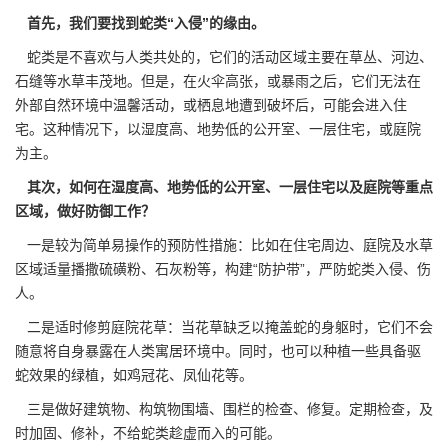
首先，我们要找到蛇类“入侵”的缘由。
蛇类是不喜欢与人类共处的，它们的
活动区域
主要在草丛、河边、
石缝等水草丰茂地。但是，在火伞高张，或暴雨之后，它们无法在
外部自然环境中温馨活动，或栖息地遭到破坏后，可能会进入住
宅。这种情况下，以湿度高、地势低的公开室、一层住宅，或庭院
为主。
其次，如何在湿度高、地势低的公开室、一层住宅以及庭院等重点
区域，做好防御工作？
一是较为简单易操作的预防性措施：比如在住宅周边、庭院及水草
区域适量播撒硫磺粉、石灰粉等，构建“防护带”，严防蛇类入侵、伤
人。
二是适时修剪庭院花草：当花草缺乏以掩盖蛇的身躯时，它们不会
随意将自身暴露在人类寓居环境中。同时，也可以种植一些具备
驱
蛇效果
的绿植，如鸡冠花、凤仙花等。
三是做好建筑物、构筑物围墙、围栏的检查、修复。定期检查，及
时加固、修补，不给蛇类趁虚而入的可能。