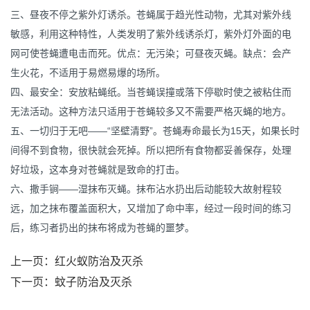
三、昼夜不停之紫外灯诱杀。苍蝇属于趋光性动物，尤其对紫外线
敏感，利用这种特性，人类发明了紫外线诱杀灯，紫外灯外面的电
网可使苍蝇遭电击而死。优点：无污染；可昼夜灭蝇。缺点：会产
生火花，不适用于易燃易爆的场所。
四、最安全：安放粘蝇纸。当苍蝇误撞或落下停歇时使之被粘住而
无法活动。这种方法只适用于苍蝇较多又不需要严格灭蝇的地方。
五、一切归于无吧——“坚壁清野”。苍蝇寿命最长为15天，如果长时
间得不到食物，很快就会死掉。所以把所有食物都妥善保存，处理
好垃圾，这本身对苍蝇就是致命的打击。
六、撒手锏——湿抹布灭蝇。抹布沾水扔出后动能较大故射程较
远，加之抹布覆盖面积大，又增加了命中率，经过一段时间的练习
后，练习者扔出的抹布将成为苍蝇的噩梦。
上一页：
红火蚁防治及灭杀
下一页：
蚊子防治及灭杀