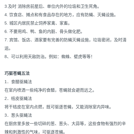
3.及时 消除房前屋后、单位内外的垃圾和卫生死角。
4. 饮食店、摊点和有食品存在的地方，应有防蝇、灭蝇设施。
5. 城区内居民禁止饲养家禽、家畜。
6. 不要用鸡、鸭、鱼的内脏、骨头做化肥。
7. 宾馆、饭店、酒家要有完善的防蝇灭蝇设施，垃圾密闭，及时清
运。
8、可以利用天敌防治。例如：蜘蛛、壁虎等等！
巧驱苍蝇五法
1．食醋驱蝇法
在室内喷洒一些纯净的食醋，苍蝇就会避而远之。
2．桔皮驱蝇法
将干桔皮在室内点燃，既可驱逐苍蝇，又能消除室内异味。
3．葱头驱蝇法
在厨房里多放一些切碎的葱、葱头、大蒜等，这些食物有强烈的辛
辣和刺激性的气味，可驱逐苍蝇。