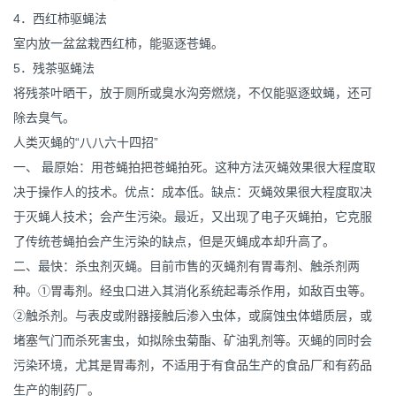
4．西红柿驱蝇法
室内放一盆盆栽西红柿，能驱逐苍蝇。
5．残茶驱蝇法
将残茶叶晒干，放于厕所或臭水沟旁燃烧，不仅能驱逐蚊蝇，还可
除去臭气。
人类灭蝇的“八八六十四招”
一、 最原始：用苍蝇拍把苍蝇拍死。这种方法灭蝇效果很大程度取
决于操作人的技术。优点：成本低。缺点：灭蝇效果很大程度取决
于灭蝇人技术；会产生污染。最近，又出现了电子灭蝇拍，它克服
了传统苍蝇拍会产生污染的缺点，但是灭蝇成本却升高了。
二、最快：杀虫剂灭蝇。目前市售的灭蝇剂有胃毒剂、触杀剂两
种。①胃毒剂。经虫口进入其消化系统起毒杀作用，如敌百虫等。
②触杀剂。与表皮或附器接触后渗入虫体，或腐蚀虫体蜡质层，或
堵塞气门而杀死害虫，如拟除虫菊酯、矿油乳剂等。灭蝇的同时会
污染环境，尤其是胃毒剂，不适用于有食品生产的食品厂和有药品
生产的制药厂。