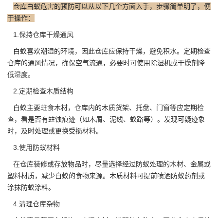
仓库白蚁危害的预防可以从以下几个方面入手，步骤简单明了，便
于操作：
1.保持仓库干燥通风
白蚁喜欢潮湿的环境，因此仓库应保持干燥，避免积水。定期检查
仓库的通风情况，确保空气流通，必要时可使用除湿机或干燥剂降
低湿度。
2.定期检查木质结构
白蚁主要蛀食木材，仓库内的木质货架、托盘、门窗等应定期检
查，看是否有蛀蚀痕迹（如木屑、泥线、蚁路等）。发现可疑迹象
时，及时处理或更换受损材料。
3.使用防蚁材料
在仓库装修或存放物品时，尽量选择经过防蚁处理的木材、金属或
塑料材质
，减少白蚁的食物来源。木质材料可提前喷洒防蚁药剂或
涂抹防蚁涂料。
4.清理仓库杂物