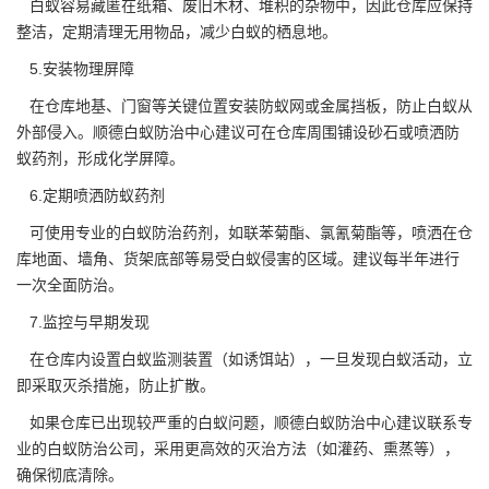
白蚁容易藏匿在纸箱、废旧木材、堆积的杂物中，因此仓库应保持
整洁，定期清理无用物品，减少白蚁的栖息地。
5.安装物理屏障
在仓库地基、门窗等关键位置安装防蚁网或金属挡板，防止白蚁从
外部侵入。顺德白蚁防治中心建议可在仓库周围铺设砂石或喷洒防
蚁药剂，形成化学屏障。
6.定期喷洒防蚁药剂
可使用专业的白蚁防治药剂，如联苯菊酯、氯氰菊酯等，喷洒在仓
库地面、墙角、货架底部等易受
白蚁侵害
的区域。建议每半年进行
一次全面防治。
7.监控与早期发现
在仓库内设置白蚁
监测装置
（如诱饵站），一旦发现白蚁活动，立
即采取灭杀措施，防止扩散。
如果仓库已出现较严重的白蚁问题，顺德白蚁防治中心建议联系专
业的白蚁防治公司，采用更高效的灭治方法（如灌药、熏蒸等），
确保彻底清除。