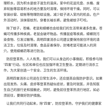
理积水，因为积水是蚊子滋生的温床。家中的花盆托盘、水桶、废
弃轮胎等容易积水的地方要及时清理，保持
环境干燥
。同时，可以
安装纱窗、蚊帐等物理防蚊设施，减少蚊子进入室内的机会。在户
外活动时，涂抹驱蚊剂，穿着长袖长裤，避免被蚊子叮咬。
除了蚊子，苍蝇、老鼠和蟑螂也会给我们的生活带来诸多危害。苍
蝇可传播多种疾病，老鼠会破坏物品、
传播鼠疫
等疾病，蟑螂则污
染食物、引发过敏等。高明四害消杀公司建议要保持居住环境的清
洁卫生，垃圾及时清理，食品妥善保存，封堵老鼠可能进入的洞
穴，使用蟑螂药等进行防治。
防控登革热，人人有责。我们可以从身边的小事做起，积极参与除
“四害”行动。社区和单位也应加强环境卫生整治，定期进行消杀工
作，为大家创造一个安全、卫生的生活环境。
高明四害消杀公司说在日常生活中，还应提高自我防护意识。如果
出现发热、头痛、皮疹等登革热疑似症状，要及时就医，并告知医
生自己的旅行史和
接触史
。同时，避免前往登革热流行地区，如必
须前往，要做好防护措施。
让我们共同行动起来，除“四害”，防控登革热，守护我们的健康家