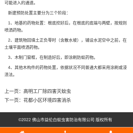
可能进入的通道。
新建预防处置主要分为三个阶段：
1、地基的药物处置：根底挖好后，在根底的底端与两壁，按规则
喷洒药物。
2、建筑物回填土正负零时（含散水坡），铺设水泥空中之前，在
土壤平面喷洒药物。
3、木制门窗框，在制造好后，即涂刷防蚁药物。
4、其他木构件的药物处置，依据状况不同普通大都采用涂刷或浸
渍法。
上一页：
高明工厂除四害灭蚊虫
下一页：
花都小区环境四害消杀
©2022 佛山市益伦白蚁虫害防治有限公司 版权所有