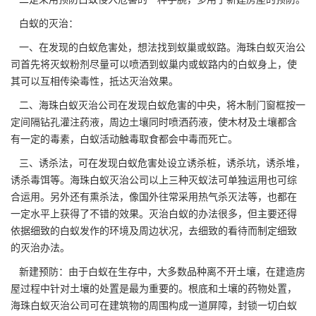
白蚁的灭治：
一、在发现的白蚁危害处，想法找到
蚁巢或蚁路
。海珠白蚁灭治公
司首先将灭蚁粉剂尽量可以喷洒到蚁巢内或蚁路内的白蚁身上，使
其可以互相传染毒性，抵达灭治效果。
二、海珠白蚁灭治公司在发现白蚁危害的中央，将木制门窗框按一
定间隔钻孔灌注药液，周边土壤同时喷洒药液，使木材及土壤都含
有一定的毒素，白蚁活动触毒取食都会中毒而死亡。
三、诱杀法，可在发现白蚁危害处设立诱杀桩，诱杀坑，诱杀堆，
诱杀毒饵等。海珠白蚁灭治公司以上三种灭蚁法可单独运用也可综
合运用。另外还有熏杀法，像国外往常采用热气杀灭法等，也都在
一定水平上获得了不错的效果。
灭治白蚁
的办法很多，但主要还得
依据细致的白蚁发作的环境及周边状况，去细致的看待而制定细致
的灭治办法。
新建预防：由于白蚁在生存中，大多数品种离不开土壤，在建造房
屋过程中针对土壤的处置是最为重要的。根底和土壤的
药物处置
，
海珠白蚁灭治公司可在建筑物的周围构成一道屏障，封锁一切白蚁