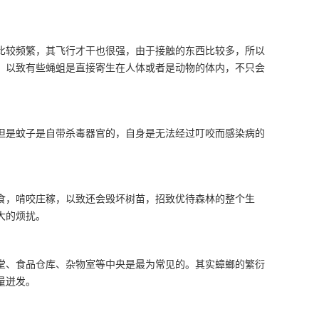
比较频繁，其飞行才干也很强，由于接触的东西比较多，所以
。以致有些蝇蛆是直接寄生在人体或者是动物的体内，不只会
但是蚊子是自带杀毒器官的，自身是无法经过叮咬而感染病的
食，啃咬庄稼，以致还会毁坏树苗，招致优待森林的整个生
很大的烦扰。
堂、食品仓库、杂物室等中央是最为常见的。其实蟑螂的繁衍
量迸发。