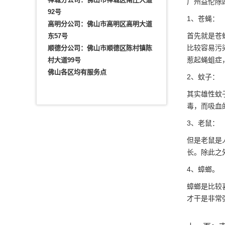
广州益伦除
92号
1、苍蝇：
高明分公司：佛山市高明区高明大道
首先就是苍
东57号
比较容易污
顺德分公司：佛山市顺德区陈村镇陈
惹起蝇蛆症
村大道99号
佛山各区均有服务点
2、蚊子：
其实雄性蚊
毒，而吸血
3、老鼠：
但是老鼠是
长。除此之
4、蟑螂。
蟑螂是比较
才干是非常