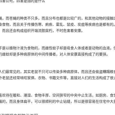
四害公司
，四害是指的是什么
蝇，而苍蝇的种类不只多，而且分布也都是比较广的，和其他动物的接触
染食物，而且关于传播伤寒、痢疾、霍乱、鼠疫、炭疽等疾病也是都有的
，而且还会构成组织开端流脓腐朽，不时危害着安康。
子是以植物汁液为食物的，而雌性蚊子却是吸食人体或者是动物的血液。
的雌蚊却是多种病原体的中间传播者，对人体安康直接构成了的要挟。
人们最常见的，其实老鼠不只可以传染多种病原体，而且还会偷盗糟蹋粮
外老鼠还经常啃咬家俱、衣物、书籍文件等，直接对人们的生活构成了
喜欢待在暖和、潮湿、食物丰厚、空间狭窄的中央中止生活，如厨房、食
强的，而且身体扁平，可以很顺利的中止钻缝，所以是很容易在住宅中大